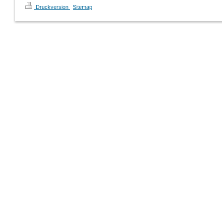
Druckversion
|
Sitemap
© Kunstverein Greven e.V.